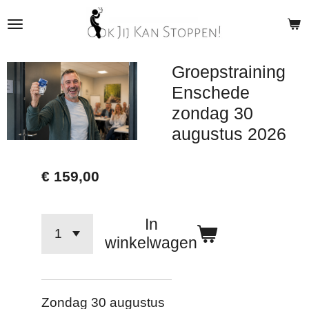
Ga
direct
naar
Groepstraining
de
Enschede
hoofdinhoud
zondag 30
augustus 2026
€ 159,00
In
winkelwagen
Zondag 30 augustus