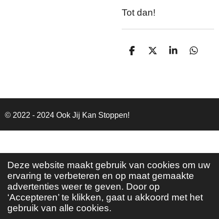
Tot dan!
D
D
S
D
e
e
h
e
l
e
a
l
e
l
r
e
n
e
n
© 2022 - 2024 Ook Jij Kan Stoppen!
Deze website maakt gebruik van cookies om uw
ervaring te verbeteren en op maat gemaakte
advertenties weer te geven. Door op
‘Accepteren’ te klikken, gaat u akkoord met het
gebruik van alle cookies.