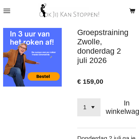
Ga
direct
naar
Groepstraining
de
Zwolle,
hoofdinhoud
donderdag 2
juli 2026
€ 159,00
In
winkelwa
Donderdag 2 juli ga je