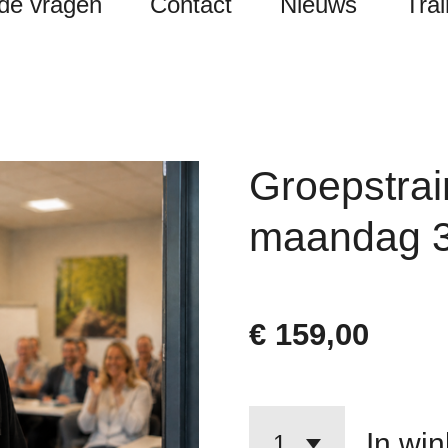
lde vragen
Contact
Nieuws
Tra
Groepstrai
maandag 3
€ 159,00
In wi