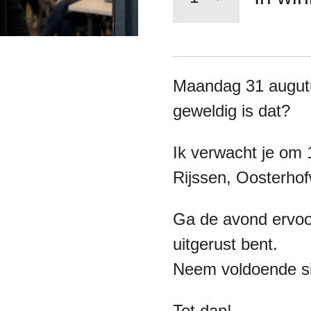
Maandag 31 augutu
geweldig is dat?
Ik verwacht je om 
Rijssen, Oosterho
Ga de avond ervoor
uitgerust bent.
Neem voldoende si
Tot dan!