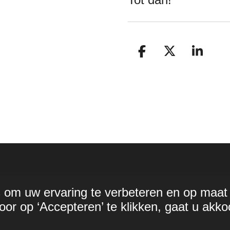
D
D
S
e
e
h
l
e
a
e
l
r
n
e
 om uw ervaring te verbeteren en op maat
or op ‘Accepteren’ te klikken, gaat u akko